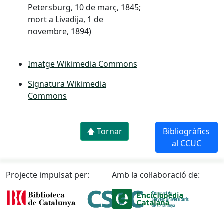
Petersburg, 10 de març, 1845;
mort a Livadija, 1 de
novembre, 1894)
Imatge Wikimedia Commons
Signatura Wikimedia
Commons
🡅 Tornar
Bibliogràfics
al CCUC
Projecte impulsat per:
Amb la col·laboració de: