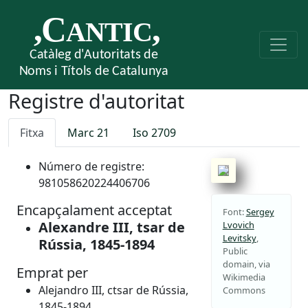
Registre d'autoritat
Fitxa
Marc 21
Iso 2709
Número de registre:
981058620224406706
Encapçalament acceptat
Font:
Sergey
Alexandre III, tsar de
Lvovich
Levitsky
,
Rússia, 1845-1894
Public
domain, via
Emprat per
Wikimedia
Alejandro III, ctsar de Rússia,
Commons
1845-1894