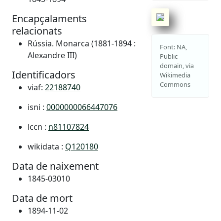
Encapçalaments
relacionats
Rússia. Monarca (1881-1894 :
Font: NA,
Alexandre III)
Public
domain, via
Identificadors
Wikimedia
Commons
viaf:
22188740
isni :
0000000066447076
lccn :
n81107824
wikidata :
Q120180
Data de naixement
1845-03010
Data de mort
1894-11-02