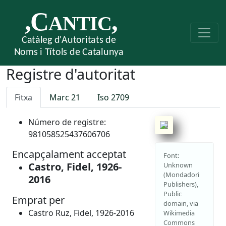
Registre d'autoritat
Fitxa
Marc 21
Iso 2709
Número de registre:
981058525437606706
Encapçalament acceptat
Font:
Castro, Fidel, 1926-
Unknown
(Mondadori
2016
Publishers),
Public
Emprat per
domain, via
Castro Ruz, Fidel, 1926-2016
Wikimedia
Commons