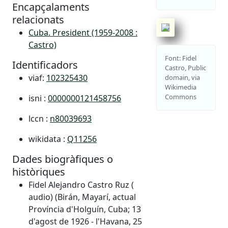
Encapçalaments
relacionats
Cuba. President (1959-2008 :
Castro)
Font: Fidel
Identificadors
Castro, Public
viaf:
102325430
domain, via
Wikimedia
Commons
isni :
0000000121458756
lccn :
n80039693
wikidata :
Q11256
Dades biogràfiques o
històriques
Fidel Alejandro Castro Ruz (
audio) (Birán, Mayarí, actual
Província d'Holguín, Cuba; 13
d'agost de 1926 - l'Havana, 25