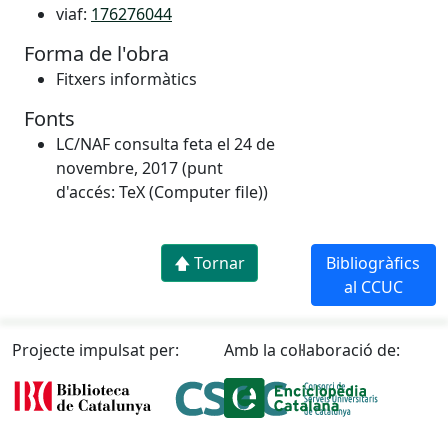
viaf:
176276044
Forma de l'obra
Fitxers informàtics
Fonts
LC/NAF consulta feta el 24 de
novembre, 2017 (punt
d'accés: TeX (Computer file))
🡅 Tornar
Bibliogràfics
al CCUC
Projecte impulsat per:
Amb la col·laboració de: