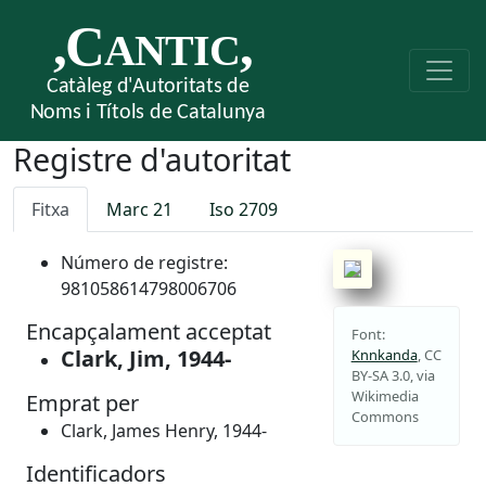
Registre d'autoritat
Fitxa
Marc 21
Iso 2709
Número de registre:
981058614798006706
Encapçalament acceptat
Font:
Clark, Jim, 1944-
Knnkanda
, CC
BY-SA 3.0, via
Wikimedia
Emprat per
Commons
Clark, James Henry, 1944-
Identificadors