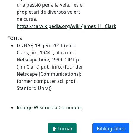
una passió per a la vela, i és el
propietari de diversos velers
de cursa.
https://ca.wikipedia.org/wiki/James_H._Clark
Fonts
LC/NAF, 19 gen. 2011 (enc.:
Clark, Jim, 1944- ; altra inf.:
Netscape time, 1999: CIP t.p.
(Jim Clark) pub. info. (founder,
Netscape [Communications];
former computer sci. prof.,
Stanford Univ.))
Imatge Wikimedia Commons
🡅 Tornar
Bibliogràfics