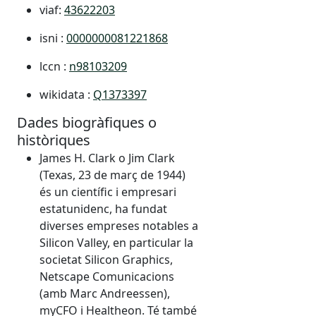
viaf:
43622203
isni :
0000000081221868
lccn :
n98103209
wikidata :
Q1373397
Dades biogràfiques o
històriques
James H. Clark o Jim Clark
(Texas, 23 de març de 1944)
és un científic i empresari
estatunidenc, ha fundat
diverses empreses notables a
Silicon Valley, en particular la
societat Silicon Graphics,
Netscape Comunicacions
(amb Marc Andreessen),
myCFO i Healtheon. Té també