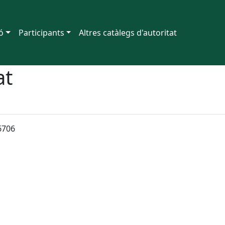
ó
Participants
Altres catàlegs d'autoritat
at
6706