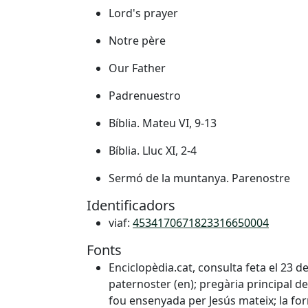
Lord's prayer
Notre père
Our Father
Padrenuestro
Bíblia. Mateu VI, 9-13
Bíblia. Lluc XI, 2-4
Sermó de la muntanya. Parenostre
Identificadors
viaf:
4534170671823316650004
Fonts
Enciclopèdia.cat, consulta feta el 23 d
paternoster (en); pregària principal d
fou ensenyada per Jesús mateix; la fo