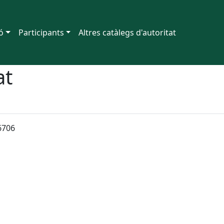
ó
Participants
Altres catàlegs d'autoritat
at
6706