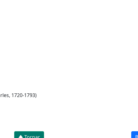
arles, 1720-1793)
🡅 Tornar
B