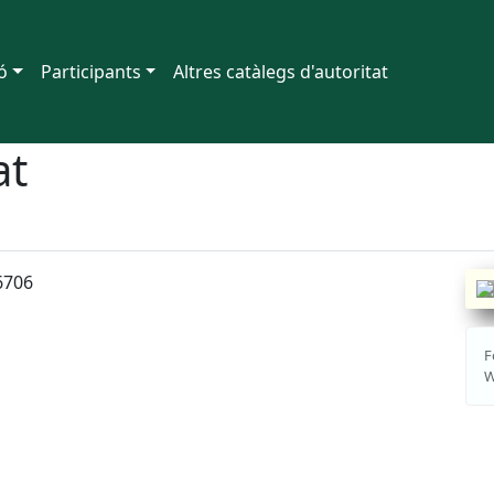
ó
Participants
Altres catàlegs d'autoritat
at
6706
F
W