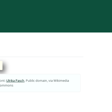
ont:
Ulrika Pasch
, Public domain, via Wikimedia
ommons