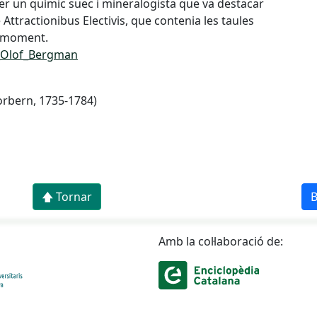
 ser un químic suec i mineralogista que va destacar
 Attractionibus Electivis, que contenia les taules
l moment.
n_Olof_Bergman
orbern, 1735-1784)
🡅 Tornar
B
Amb la col·laboració de: