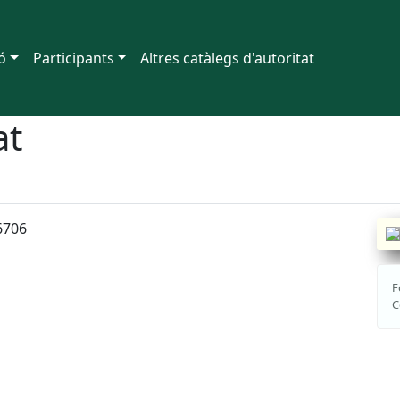
ó
Participants
Altres catàlegs d'autoritat
at
6706
F
C