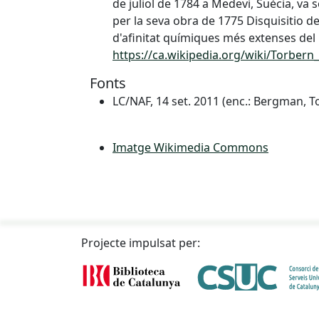
de juliol de 1784 a Medevi, Suècia, va
per la seva obra de 1775 Disquisitio de
d'afinitat químiques més extenses de
https://ca.wikipedia.org/wiki/Torber
Fonts
LC/NAF, 14 set. 2011 (enc.: Bergman, T
Imatge Wikimedia Commons
Projecte impulsat per: