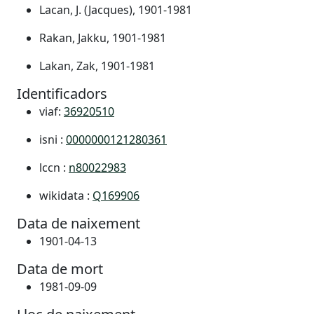
Lacan, J. (Jacques), 1901-1981
Rakan, Jakku, 1901-1981
Lakan, Zak, 1901-1981
Identificadors
viaf:
36920510
isni :
0000000121280361
lccn :
n80022983
wikidata :
Q169906
Data de naixement
1901-04-13
Data de mort
1981-09-09