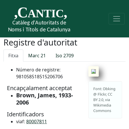
Registre d'autoritat
Fitxa
Marc 21
Iso 2709
Número de registre:
981058518515206706
Encapçalament acceptat
Font: Dbking
Brown, James, 1933-
@ Flickr, CC
BY 2.0, via
2006
Wikimedia
Commons
Identificadors
viaf:
80007811