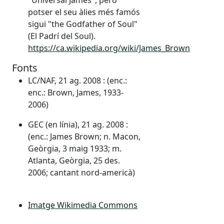
"Universal James", però
potser el seu àlies més famós
sigui "the Godfather of Soul"
(El Padrí del Soul).
https://ca.wikipedia.org/wiki/James_Brown
Fonts
LC/NAF, 21 ag. 2008 : (enc.:
enc.: Brown, James, 1933-
2006)
GEC (en línia), 21 ag. 2008 :
(enc.: James Brown; n. Macon,
Geòrgia, 3 maig 1933; m.
Atlanta, Geòrgia, 25 des.
2006; cantant nord-americà)
Imatge Wikimedia Commons