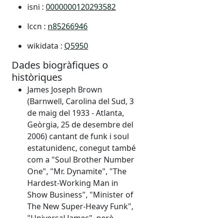
isni :
0000000120293582
lccn :
n85266946
wikidata :
Q5950
Dades biogràfiques o
històriques
James Joseph Brown
(Barnwell, Carolina del Sud, 3
de maig del 1933 - Atlanta,
Geòrgia, 25 de desembre del
2006) cantant de funk i soul
estatunidenc, conegut també
com a "Soul Brother Number
One", "Mr. Dynamite", "The
Hardest-Working Man in
Show Business", "Minister of
The New Super-Heavy Funk",