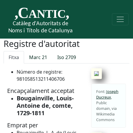
Registre d'autoritat
Fitxa
Marc 21
Iso 2709
Número de registre:
981058513211406706
Encapçalament acceptat
Font:
Joseph
Bougainville, Louis-
Ducreux
,
Public
Antoine de, comte,
domain, via
1729-1811
Wikimedia
Commons
Emprat per
Bougainville, L. A. de (Louis-