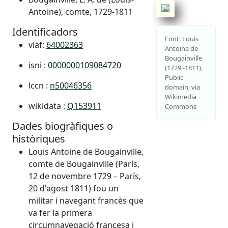
Antoine), comte, 1729-1811
Identificadors
Font: Louis
viaf:
64002363
Antoine de
Bougainville
isni :
0000000109084720
(1729 -1811),
Public
lccn :
n50046356
domain, via
Wikimedia
wikidata :
Q153911
Commons
Dades biogràfiques o
històriques
Louis Antoine de Bougainville,
comte de Bougainville (París,
12 de novembre 1729 – París,
20 d'agost 1811) fou un
militar i navegant francès que
va fer la primera
circumnavegació francesa i