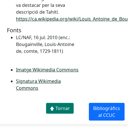
va destacar per la seva
descripció de Tahití.
https://ca.wikipedia.org/wiki/Louis_Antoine_de_Boug
Fonts
LC/NAF, 16 jul. 2010 (enc.:
Bougainville, Louis-Antoine
de, comte, 1729-1811)
Imatge Wikimedia Commons
Signatura Wikimedia
Commons
🡅 Tornar
Bibliogràfics
al CCUC