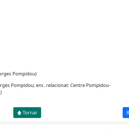
eorges Pompidou)
eorges Pompidou; enc. relacionat: Centre Pompidou-
)
🡅 Tornar
B