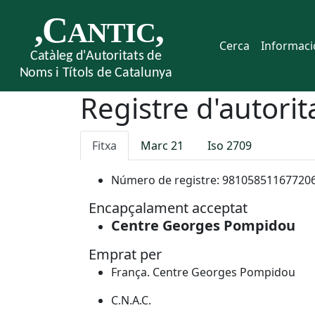
Cerca
Informaci
Registre d'autorit
Fitxa
Marc 21
Iso 2709
Número de registre:
98105851167720
Encapçalament acceptat
Centre Georges Pompidou
Emprat per
França. Centre Georges Pompidou
C.N.A.C.