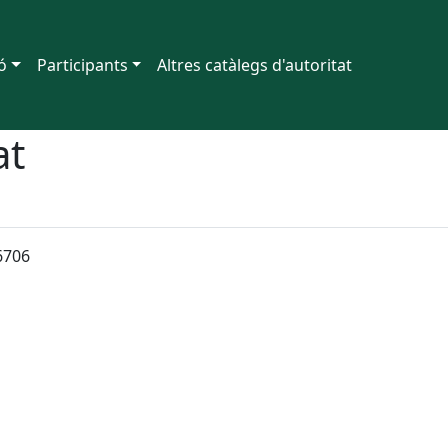
ó
Participants
Altres catàlegs d'autoritat
at
6706