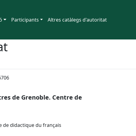
ó
Participants
Altres catàlegs d'autoritat
at
6706
tres de Grenoble. Centre de
e de didactique du français