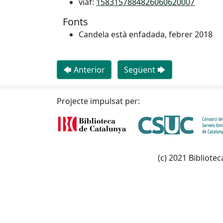
viaf:
1583157884826060620007
Fonts
Candela està enfadada, febrer 2018
🡄 Anterior
Següent 🡆
Projecte impulsat per:
(c) 2021 Bibliotec