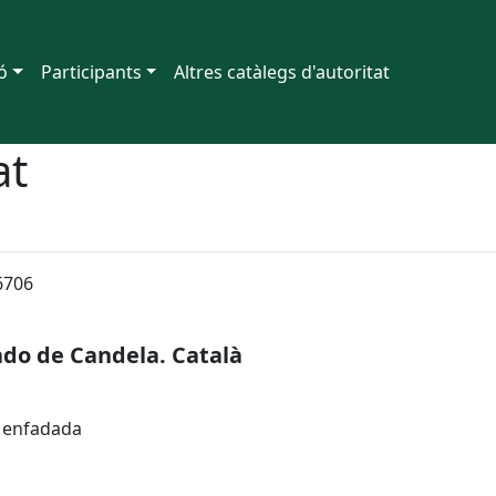
ó
Participants
Altres catàlegs d'autoritat
at
6706
ado de Candela. Català
à enfadada