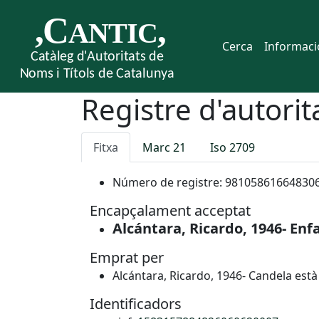
Cerca
Informaci
Registre d'autorit
Fitxa
Marc 21
Iso 2709
Número de registre:
98105861664830
Encapçalament acceptat
Alcántara, Ricardo, 1946- Enf
Emprat per
Alcántara, Ricardo, 1946- Candela est
Identificadors