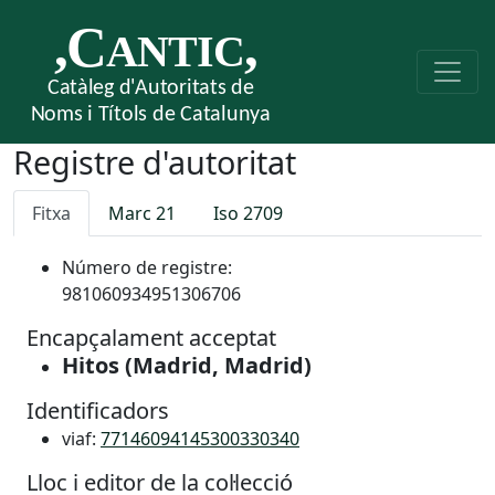
Registre d'autoritat
Fitxa
Marc 21
Iso 2709
Número de registre:
981060934951306706
Encapçalament acceptat
Hitos (Madrid, Madrid)
Identificadors
viaf:
77146094145300330340
Lloc i editor de la col·lecció