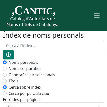
Índex de noms personals
Text a cercar
🛈
Seleccioneu si cerqueu a la LEMAC o terme
Noms personals
Noms corporatius
Geogràfics jurisdiccionals
Títols
Seleccioneu si cerqueu sobre índex o per p
Cerca sobre índex
Cerca per paraula clau
Entrades per pàgina: